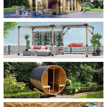
фотогалерея
ДОМИКИ
фотогалерея
Беседки CUBE