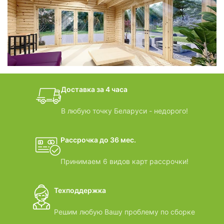
фотогалерея
БАНИ-БОЧКИ
дачные домики
Доставка за 4 часа
ВИДЕООБЗОРЫ
В любую точку Беларуси - недорого!
Рассрочка до 36 мес.
Принимаем 6 видов карт рассрочки!
Техподдержка
Решим любую Вашу проблему по сборке