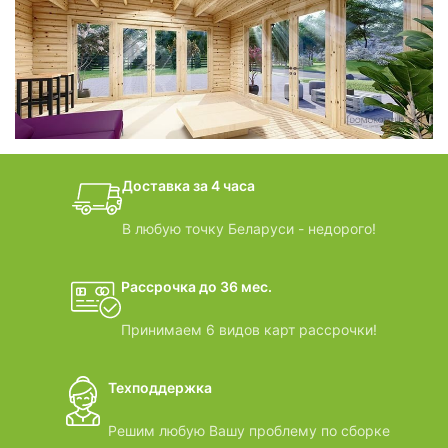
фотогалерея
БАНИ-БОЧКИ
дачные домики
Доставка за 4 часа
ВИДЕООБЗОРЫ
В любую точку Беларуси - недорого!
Рассрочка до 36 мес.
Принимаем 6 видов карт рассрочки!
Техподдержка
Решим любую Вашу проблему по сборке