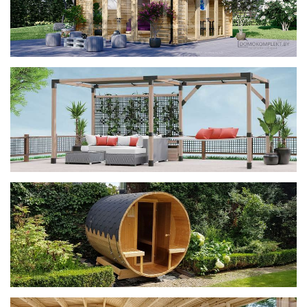
фотогалерея
ДОМИКИ
фотогалерея
Беседки CUBE