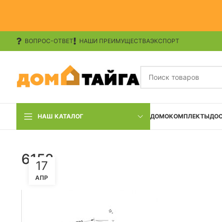
ВОПРОС-ОТВЕТ
НАШИ ПРЕИМУЩЕСТВА
ЭКСПОРТ
НАШ КАТАЛОГ
ДОМОКОМПЛЕКТЫ
ДО
6152
17
АПР