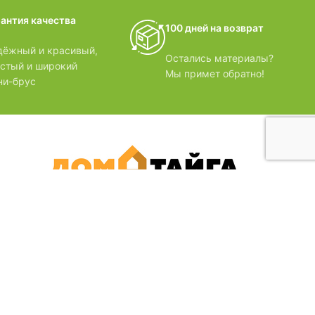
домики
рантия качества
100 дней на возврат
БЗОРЫ
дёжный и красивый,
Остались материалы?
лстый и широкий
Мы примет обратно!
ни-брус