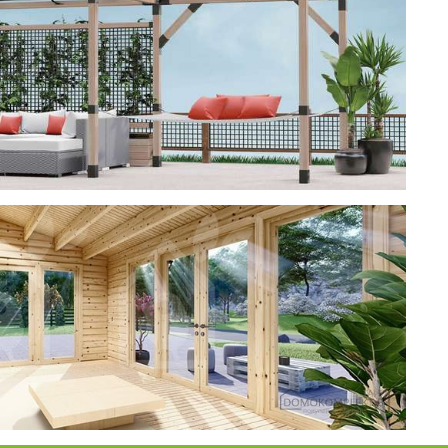
ерея
 CUBE