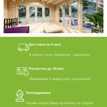
фотогалерея
БАНИ-БОЧКИ
дачные домики
Доставка за 4 часа
ВИДЕООБЗОРЫ
В любую точку Беларуси - недорого!
Рассрочка до 36 мес.
Принимаем 6 видов карт рассрочки!
Техподдержка
Решим любую Вашу проблему по сборке