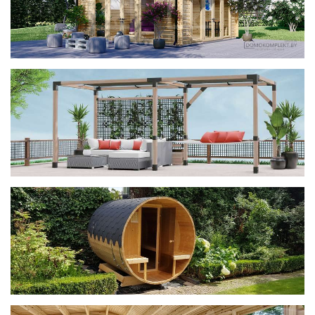
фотогалерея
ДОМИКИ
фотогалерея
Беседки CUBE