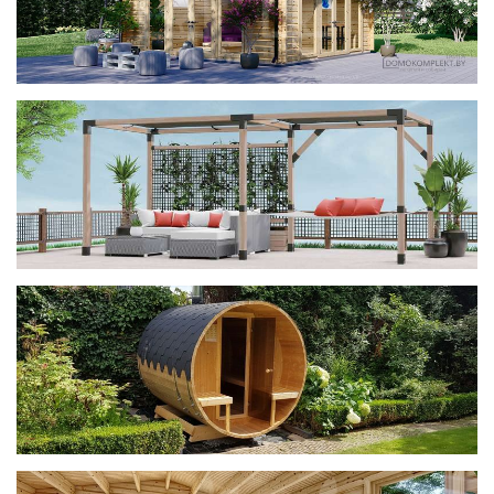
фотогалерея
ДОМИКИ
фотогалерея
Беседки CUBE