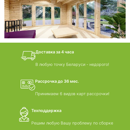
фотогалерея
БАНИ-БОЧКИ
дачные домики
Доставка за 4 часа
ВИДЕООБЗОРЫ
В любую точку Беларуси - недорого!
Рассрочка до 36 мес.
Принимаем 6 видов карт рассрочки!
Техподдержка
Решим любую Вашу проблему по сборке