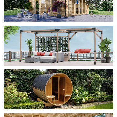
фотогалерея
ДОМИКИ
фотогалерея
Беседки CUBE