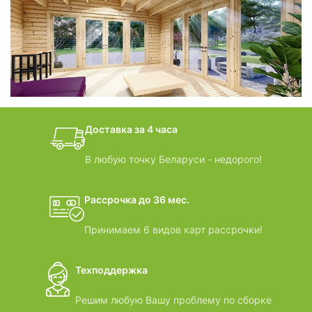
фотогалерея
БАНИ-БОЧКИ
дачные домики
Доставка за 4 часа
ВИДЕООБЗОРЫ
В любую точку Беларуси - недорого!
Рассрочка до 36 мес.
Принимаем 6 видов карт рассрочки!
Техподдержка
Решим любую Вашу проблему по сборке