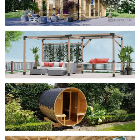
фотогалерея
ДОМИКИ
фотогалерея
Беседки CUBE