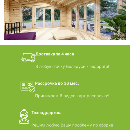
фотогалерея
БАНИ-БОЧКИ
дачные домики
Доставка за 4 часа
ВИДЕООБЗОРЫ
В любую точку Беларуси - недорого!
Рассрочка до 36 мес.
Принимаем 6 видов карт рассрочки!
Техподдержка
Решим любую Вашу проблему по сборке