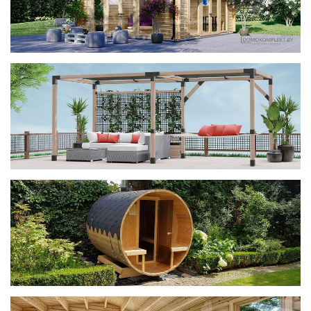
фотогалерея
ДОМИКИ
фотогалерея
Беседки CUBE