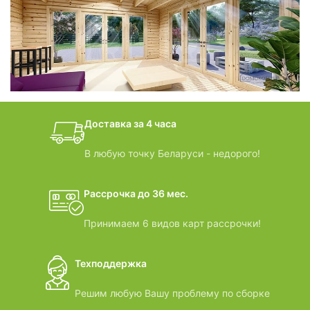
фотогалерея
БАНИ-БОЧКИ
дачные домики
Доставка за 4 часа
ВИДЕООБЗОРЫ
В любую точку Беларуси - недорого!
Рассрочка до 36 мес.
Принимаем 6 видов карт рассрочки!
Техподдержка
Решим любую Вашу проблему по сборке