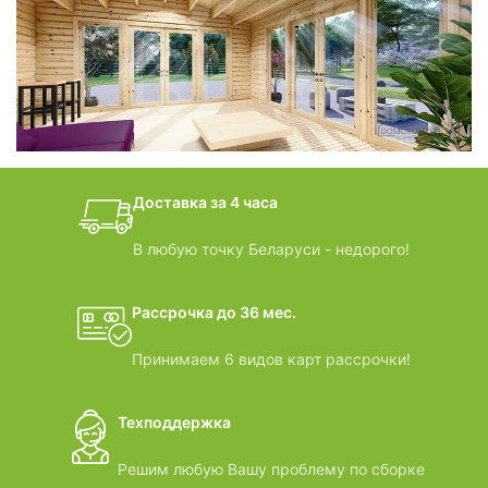
фотогалерея
БАНИ-БОЧКИ
дачные домики
Доставка за 4 часа
ВИДЕООБЗОРЫ
В любую точку Беларуси - недорого!
Рассрочка до 36 мес.
Принимаем 6 видов карт рассрочки!
Техподдержка
Решим любую Вашу проблему по сборке