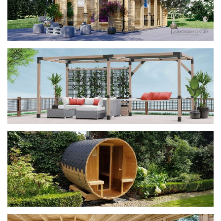
фотогалерея
ДОМИКИ
фотогалерея
Беседки CUBE