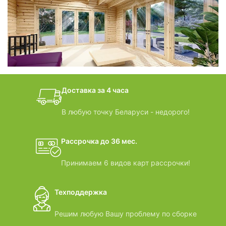
фотогалерея
БАНИ-БОЧКИ
дачные домики
Доставка за 4 часа
ВИДЕООБЗОРЫ
В любую точку Беларуси - недорого!
Рассрочка до 36 мес.
Принимаем 6 видов карт рассрочки!
Техподдержка
Решим любую Вашу проблему по сборке