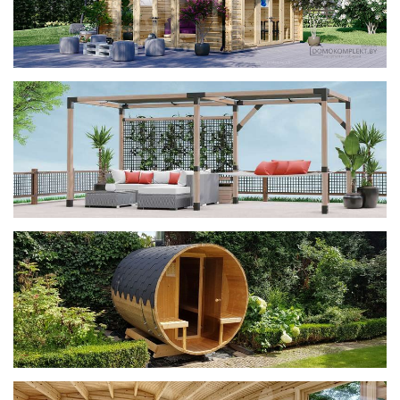
фотогалерея
ДОМИКИ
фотогалерея
Беседки CUBE