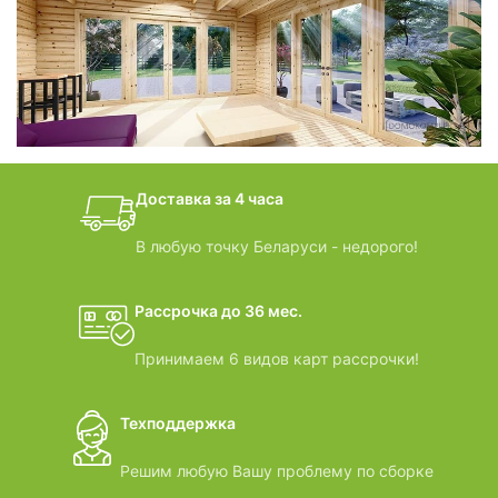
фотогалерея
БАНИ-БОЧКИ
дачные домики
Доставка за 4 часа
ВИДЕООБЗОРЫ
В любую точку Беларуси - недорого!
Рассрочка до 36 мес.
Принимаем 6 видов карт рассрочки!
Техподдержка
Решим любую Вашу проблему по сборке