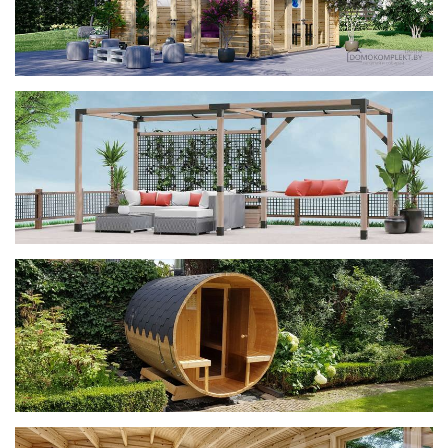
фотогалерея
ДОМИКИ
фотогалерея
Беседки CUBE