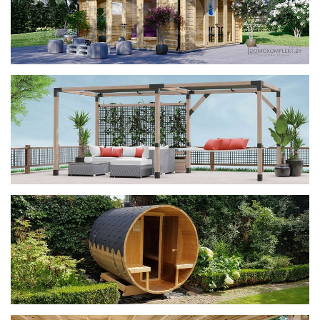
фотогалерея
ДОМИКИ
фотогалерея
Беседки CUBE