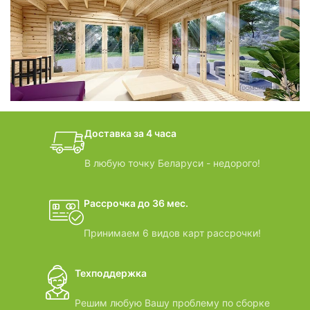
фотогалерея
БАНИ-БОЧКИ
дачные домики
Доставка за 4 часа
ВИДЕООБЗОРЫ
В любую точку Беларуси - недорого!
Рассрочка до 36 мес.
Принимаем 6 видов карт рассрочки!
Техподдержка
Решим любую Вашу проблему по сборке