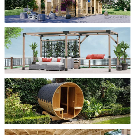
фотогалерея
ДОМИКИ
фотогалерея
Беседки CUBE