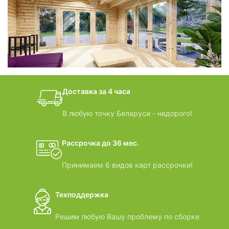
фотогалерея
БАНИ-БОЧКИ
дачные домики
Доставка за 4 часа
ВИДЕООБЗОРЫ
В любую точку Беларуси - недорого!
Рассрочка до 36 мес.
Принимаем 6 видов карт рассрочки!
Техподдержка
Решим любую Вашу проблему по сборке