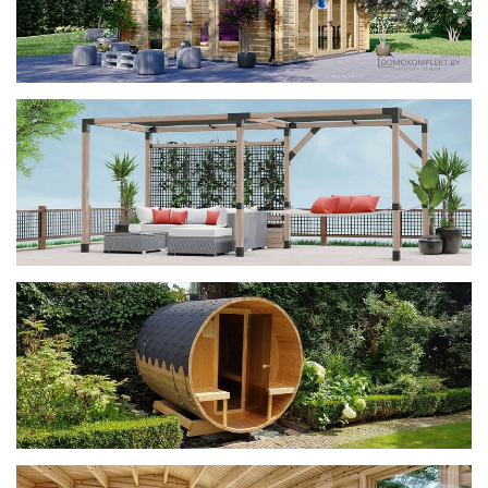
фотогалерея
ДОМИКИ
фотогалерея
Беседки CUBE