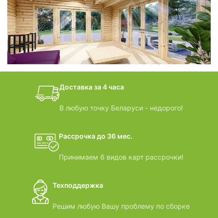
фотогалерея
БАНИ-БОЧКИ
дачные домики
Доставка за 4 часа
ВИДЕООБЗОРЫ
В любую точку Беларуси - недорого!
Рассрочка до 36 мес.
Принимаем 6 видов карт рассрочки!
Техподдержка
Решим любую Вашу проблему по сборке