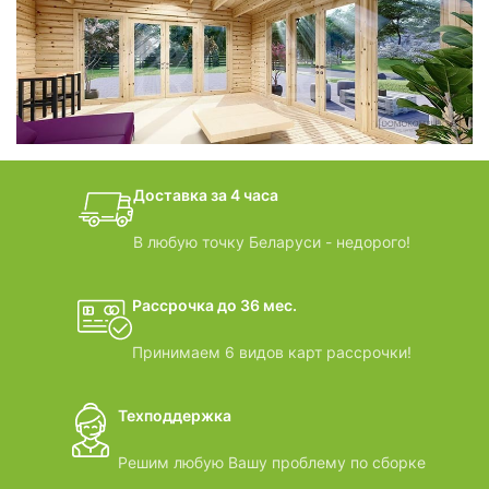
фотогалерея
БАНИ-БОЧКИ
дачные домики
Доставка за 4 часа
ВИДЕООБЗОРЫ
В любую точку Беларуси - недорого!
Рассрочка до 36 мес.
Принимаем 6 видов карт рассрочки!
Техподдержка
Решим любую Вашу проблему по сборке