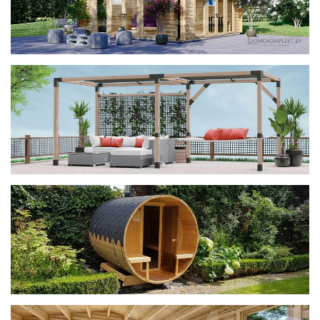
фотогалерея
ДОМИКИ
фотогалерея
Беседки CUBE