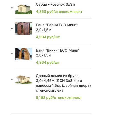
Сарай - хозблок 3х3м
2,28
2
4,858
руб/стенокомплект
2,85
2
Баня "Барни ECO мини"
2,0х1,5м
2,4
7
4,934
руб/шт
2,17
1
Баня "Викинг ECO Мини"
2,2
8
2,0х1,5м
4,934
руб/шт
2,63
1
Дачный домик из бруса
2,74
2
3,0х4,45м (ДСН 3х3 ип) с
навесом 1,5м. (двойная дверь)
2,1
1
стенокомплект
5,168
руб/стенокомплект
2,0
1
2,21
1