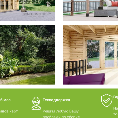
фотогал
Беседки
дачные 
Га
6 мес.
Техподдержка
ВИДЕОО
На
идов карт
Решим любую Вашу
то
проблему по сборке