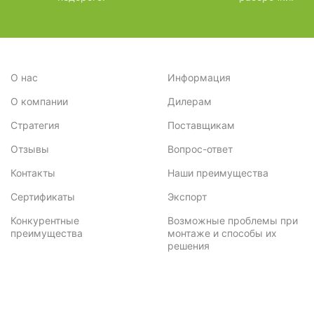
3,6
4
3,4
3
О нас
Информация
3,24
3
О компании
Дилерам
3,46
2
Стратегия
Поставщикам
3,28
2
Отзывы
Вопрос-ответ
3,62
1
Контакты
Наши преимущества
Сертификаты
Экспорт
3,14
1
Конкурентные
Возможные проблемы при
3,84
3
преимущества
монтаже и способы их
решения
3,90
1
3,42
1