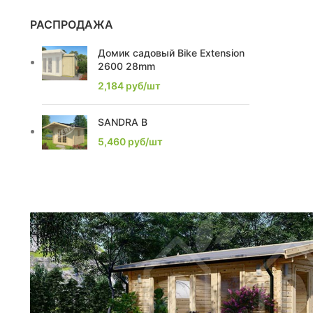
2,39
2
РАСПРОДАЖА
2,22
1
Домик садовый Bike Extension
2600 28mm
2,86
3
2,184
руб/шт
2,16
2
SANDRA B
2.1
2
5,460
руб/шт
2.2
1
2.53
1
2.9
1
2.93
1
3,75
1