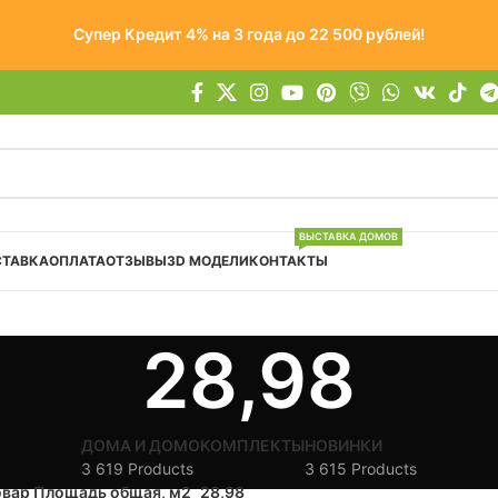
Супер Кредит 4% на 3 года до 22 500 рублей!
ВЫСТАВКА ДОМОВ
СТАВКА
ОПЛАТА
ОТЗЫВЫ
3D МОДЕЛИ
КОНТАКТЫ
28,98
ДОМА И ДОМОКОМПЛЕКТЫ
НОВИНКИ
3 619 Products
3 615 Products
овар Площадь общая, м2
28,98