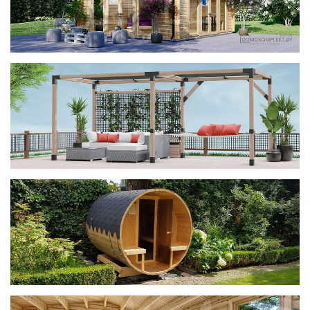
фотогалерея
ДОМИКИ
фотогалерея
Беседки CUBE