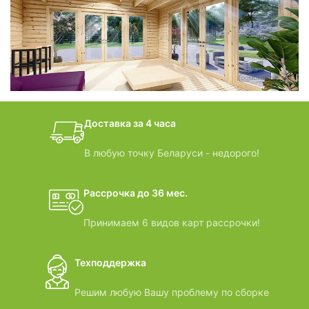
фотогалерея
БАНИ-БОЧКИ
дачные домики
Доставка за 4 часа
ВИДЕООБЗОРЫ
В любую точку Беларуси - недорого!
Рассрочка до 36 мес.
Принимаем 6 видов карт рассрочки!
Техподдержка
Решим любую Вашу проблему по сборке