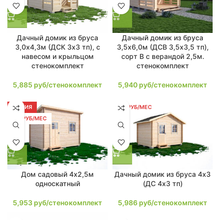
Дачный домик из бруса
Дачный домик из бруса
3,0х4,3м (ДСК 3х3 тп), с
3,5х6,0м (ДСВ 3,5х3,5 тп),
навесом и крыльцом
сорт В с верандой 2,5м.
стенокомплект
стенокомплект
5,885
руб/стенокомплект
5,940
руб/стенокомплект
АКЦИЯ
114 РУБ/МЕС
113 РУБ/МЕС
Дом садовый 4х2,5м
Дачный домик из бруса 4х3
односкатный
(ДС 4х3 тп)
5,953
руб/стенокомплект
5,986
руб/стенокомплект