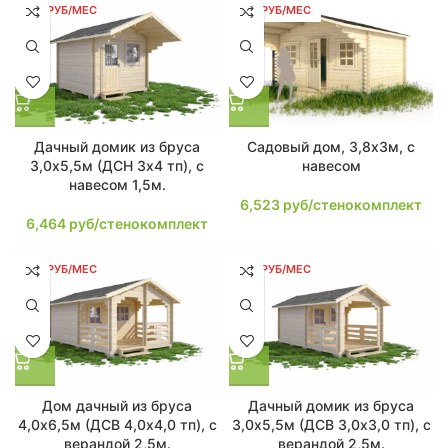
123 РУБ/МЕС
124 РУБ/МЕС
Дачный домик из бруса
Садовый дом, 3,8х3м, с
3,0х5,5м (ДСН 3х4 тп), с
навесом
навесом 1,5м.
6,523
руб/стенокомплект
6,464
руб/стенокомплект
185 РУБ/МЕС
132 РУБ/МЕС
Дом дачный из бруса
Дачный домик из бруса
4,0х6,5м (ДСВ 4,0х4,0 тп), с
3,0х5,5м (ДСВ 3,0х3,0 тп), с
верандой 2,5м.
верандой 2,5м.