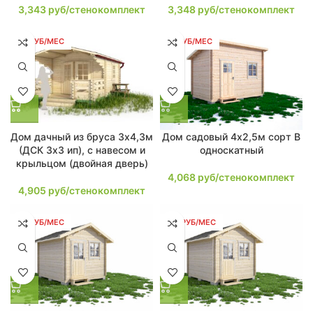
3,343
руб/стенокомплект
3,348
руб/стенокомплект
93 РУБ/МЕС
77 РУБ/МЕС
Дом дачный из бруса 3х4,3м
Дом садовый 4х2,5м сорт В
(ДСК 3х3 ип), с навесом и
односкатный
крыльцом (двойная дверь)
4,068
руб/стенокомплект
4,905
руб/стенокомплект
80 РУБ/МЕС
114 РУБ/МЕС