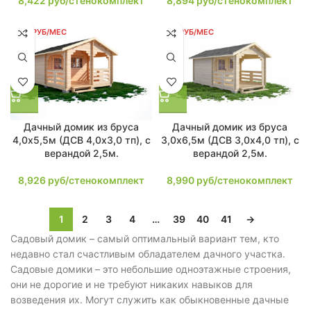
8,422
руб/стенокомплект
8,894
руб/стенокомплект
170 РУБ/МЕС
171 РУБ/МЕС
Дачный домик из бруса
Дачный домик из бруса
4,0х5,5м (ДСВ 4,0х3,0 тп), с
3,0х6,5м (ДСВ 3,0х4,0 тп), с
верандой 2,5м.
верандой 2,5м.
8,926
руб/стенокомплект
8,990
руб/стенокомплект
1
2
3
4
…
39
40
41
→
Садовый домик – самый оптимальный вариант тем, кто
недавно стал счастливым обладателем дачного участка.
Садовые домики – это небольшие одноэтажные строения,
они не дорогие и не требуют никаких навыков для
возведения их. Могут служить как обыкновенные дачные