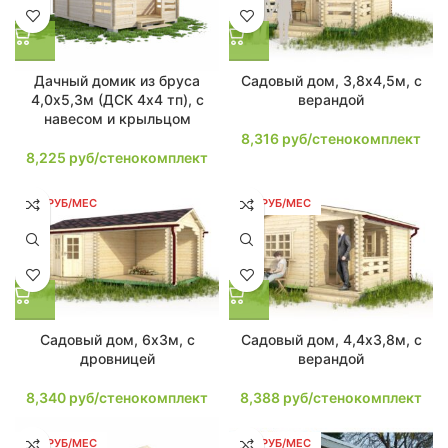
Дачный домик из бруса
Садовый дом, 3,8х4,5м, с
4,0х5,3м (ДСК 4х4 тп), с
верандой
навесом и крыльцом
8,316
руб/стенокомплект
8,225
руб/стенокомплект
158 РУБ/МЕС
159 РУБ/МЕС
Садовый дом, 6х3м, с
Садовый дом, 4,4х3,8м, с
дровницей
верандой
8,340
руб/стенокомплект
8,388
руб/стенокомплект
159 РУБ/МЕС
159 РУБ/МЕС