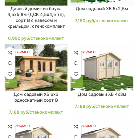
Дачный домик из бруса
Дом садовый ХБ 5х2,5м
4,5х5,8м (ДСК 4,5х4,5 тп),
сорт В с навесом и
7,180
руб/стенокомплект
крыльцом, стенокомплект
6,990
руб/стенокомплект
137 РУБ/МЕС
137 РУБ/МЕС
Дом садовый ХБ 6х3
Дом садовый ХБ 4х3м
односкатный сорт В
7,188
руб/стенокомплект
7,188
руб/стенокомплект
138 РУБ/МЕС
138 РУБ/МЕС