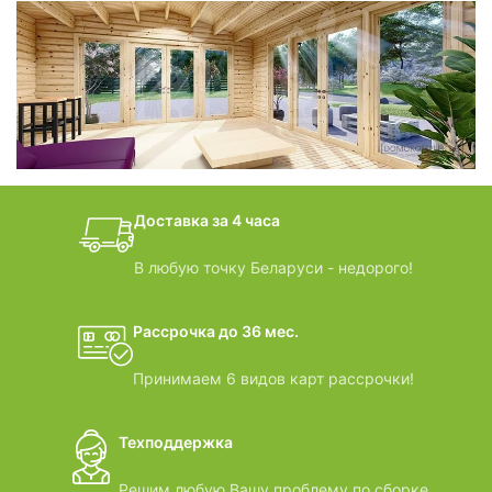
фотогалерея
БАНИ-БОЧКИ
дачные домики
Доставка за 4 часа
ВИДЕООБЗОРЫ
В любую точку Беларуси - недорого!
Рассрочка до 36 мес.
Принимаем 6 видов карт рассрочки!
Техподдержка
Решим любую Вашу проблему по сборке