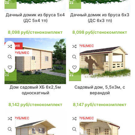
Дачный домик из бруса 5х4
Дачный домик из бруса 6х3
(ДС 5х4 тп)
(ДС 6х3 тп)
8,098
руб/стенокомплект
8,098
руб/стенокомплект
АКЦИЯ
155 РУБ/МЕС
155 РУБ/МЕС
Дом садовый ХБ 6х2,5м
Садовый дом, 5,5х3м, с
односкатный
верандой
8,142
руб/стенокомплект
8,147
руб/стенокомплект
156 РУБ/МЕС
158 РУБ/МЕС