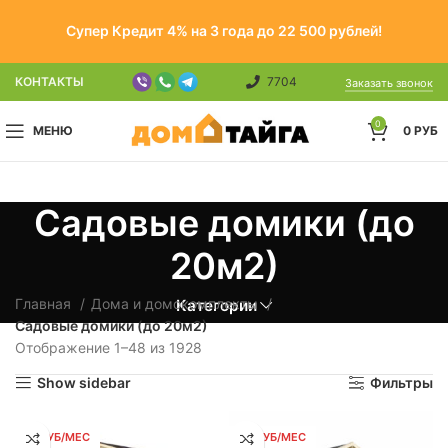
Супер Кредит 4% на 3 года до 22 500 рублей!
КОНТАКТЫ
7704
Заказать звонок
0
МЕНЮ
0
РУБ
Садовые домики (до
20м2)
Главная
Дома и домокомплекты
Категории
Садовые домики (до 20м2)
Отображение 1–48 из 1928
Show sidebar
Фильтры
51 РУБ/МЕС
82 РУБ/МЕС