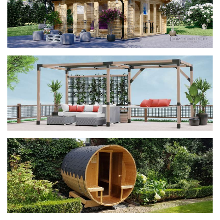
фотогалерея
ДОМИКИ
фотогалерея
Беседки CUBE