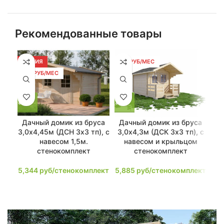
Рекомендованные товары
АКЦИЯ
112 РУБ/МЕС
14
102 РУБ/МЕС
Дачный домик из бруса
Дачный домик из бруса
Да
3,0х4,45м (ДСН 3х3 тп), с
3,0х4,3м (ДСК 3х3 тп), с
3
навесом 1,5м.
навесом и крыльцом
стенокомплект
стенокомплект
5,344
руб/стенокомплект
5,885
руб/стенокомплект
7,