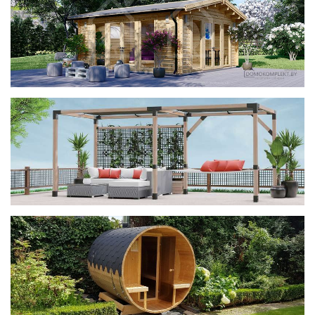
фотогалерея
ДОМИКИ
фотогалерея
Беседки CUBE