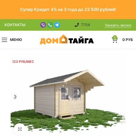
Супер Кредит 4% на 3 года до 22 500 рублей!
КОНТАКТЫ
7704
Заказать звонок
0
МЕНЮ
0
РУБ
123 РУБ/МЕС
Click to enlarge