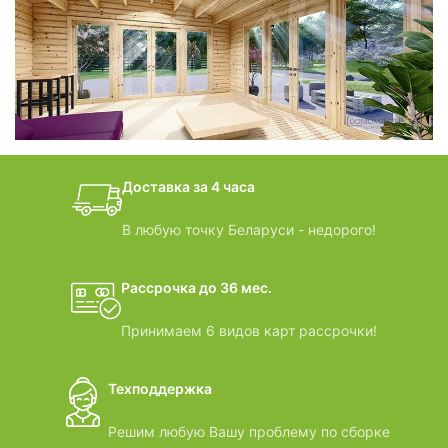
фотогалерея
БАНИ-БОЧКИ
дачные домики
Доставка за 4 часа
ВИДЕООБЗОРЫ
В любую точку Беларуси - недорого!
Рассрочка до 36 мес.
Принимаем 6 видов карт рассрочки!
Техподдержка
Решим любую Вашу проблему по сборке