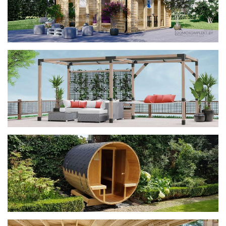
фотогалерея
ДОМИКИ
фотогалерея
Беседки CUBE