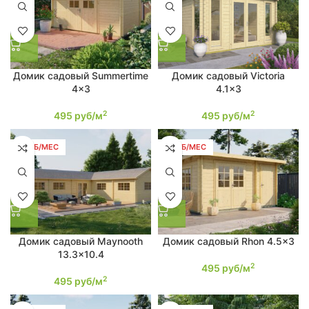
Домик садовый Summertime
Домик садовый Victoria
4×3
4.1×3
2
2
495
руб/м
495
руб/м
9 РУБ/МЕС
9 РУБ/МЕС
Домик садовый Maynooth
Домик садовый Rhon 4.5×3
13.3×10.4
2
495
руб/м
2
495
руб/м