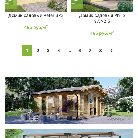
Домик садовый Peter 3×3
Домик садовый Philip
3.5×2.5
2
495
руб/м
2
495
руб/м
1
2
3
4
…
6
7
8
→