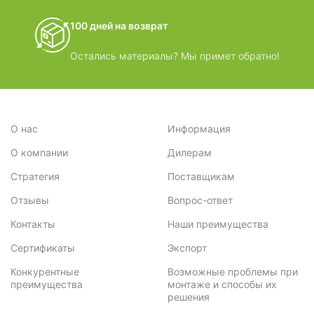
100 дней на возврат
Остались материалы? Мы примет обратно!
О нас
Информация
О компании
Дилерам
Стратегия
Поставщикам
Отзывы
Вопрос-ответ
Контакты
Наши преимущества
Сертификаты
Экспорт
Конкурентные
Возможные проблемы при
преимущества
монтаже и способы их
решения