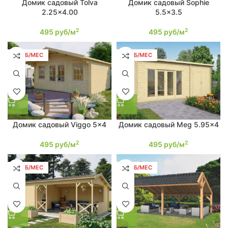
Домик садовый Tolva
Домик садовый Sophie
2.25×4.00
5.5×3.5
2
2
495
руб/м
495
руб/м
9 РУБ/МЕС
9 РУБ/МЕС
Домик садовый Viggo 5×4
Домик садовый Meg 5.95×4
2
2
495
руб/м
495
руб/м
9 РУБ/МЕС
9 РУБ/МЕС