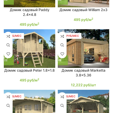
Домик садовый Paddy
Домик садовый William 2х3
2.4×4.8
2
495
руб/м
2
495
руб/м
9 РУБ/МЕС
232 РУБ/МЕС
Домик садовый Peter 1.8×1.8
Домик садовый Marketta
3.8×5.36
2
495
руб/м
12,222
руб/шт
9 РУБ/МЕС
9 РУБ/МЕС