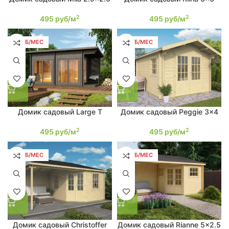
2
2
495
руб/м
495
руб/м
9 РУБ/МЕС
9 РУБ/МЕС
Домик садовый Large T
Домик садовый Peggie 3×4
2
2
495
руб/м
495
руб/м
9 РУБ/МЕС
9 РУБ/МЕС
Домик садовый Christoffer
Домик садовый Rianne 5×2.5