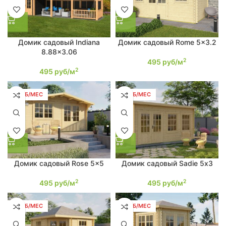
Домик садовый Indiana
Домик садовый Rome 5×3.2
8.88×3.06
2
495
руб/м
2
495
руб/м
9 РУБ/МЕС
9 РУБ/МЕС
Домик садовый Rose 5×5
Домик садовый Sadie 5х3
2
2
495
руб/м
495
руб/м
9 РУБ/МЕС
9 РУБ/МЕС