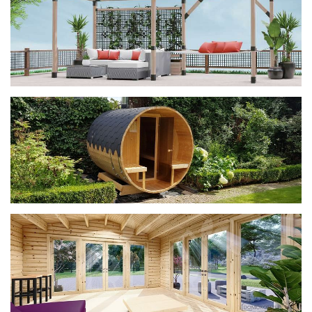
фотогалерея
ДОМИКИ
фотогалерея
Беседки CUBE
фотогалерея
БАНИ-БОЧКИ