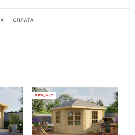
КА
ОПЛАТА
9 РУБ/МЕС
9 