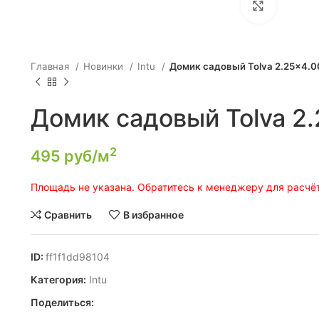
Click to e
Главная
Новинки
Intu
Домик садовый Tolva 2.25×4.0
Домик садовый Tolva 2
2
495
руб/м
Площадь не указана. Обратитесь к менеджеру для расчёт
Сравнить
В избранное
ID:
ff1f1dd98104
Категория:
Intu
Поделиться: