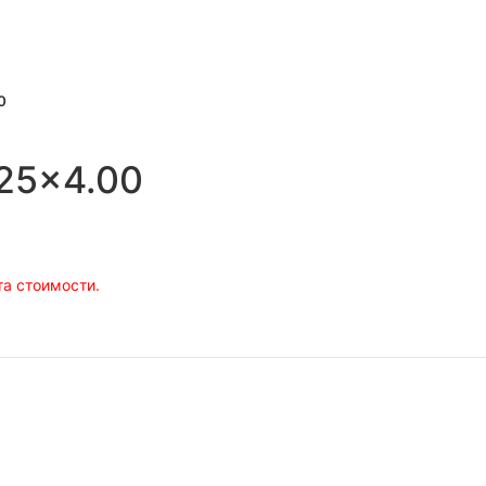
nlarge
0
.25×4.00
а стоимости.