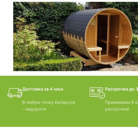
фотогалерея
ДОМИКИ
фотогалерея
Доставка за 4 часа
Рассрочка до 3
БАНИ-БОЧКИ
В любую точку Беларуси
Принимаем 6 в
- недорого!
рассрочки!