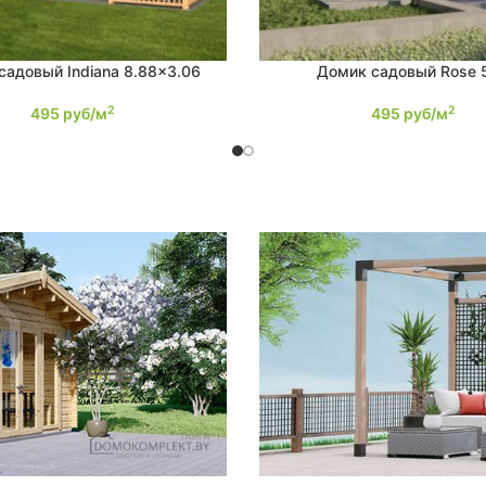
садовый Indiana 8.88×3.06
Домик садовый Rose 
Е
ПОДРОБНЕЕ
2
2
495
руб/м
495
руб/м