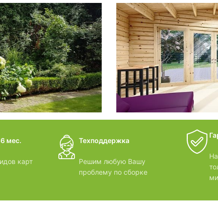
фотогал
Беседки
дачные 
Га
6 мес.
Техподдержка
ВИДЕОО
На
идов карт
Решим любую Вашу
то
проблему по сборке
ми