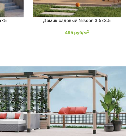
5×5
Домик садовый Nilsson 3.5х3.5
ПОДРОБНЕЕ
ПО
2
495
руб/м