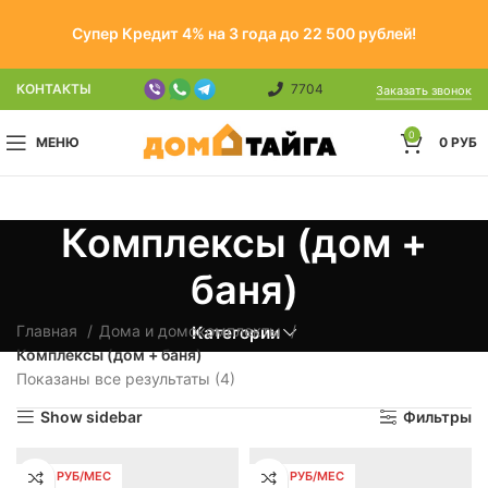
Супер Кредит 4% на 3 года до 22 500 рублей!
КОНТАКТЫ
7704
Заказать звонок
0
МЕНЮ
0
РУБ
Комплексы (дом +
баня)
Главная
Дома и домокомплекты
Категории
Комплексы (дом + баня)
Показаны все результаты (4)
Show sidebar
Фильтры
1138 РУБ/МЕС
1518 РУБ/МЕС