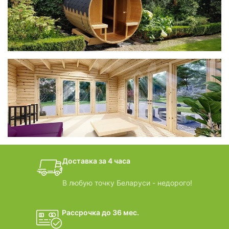
Беседки CUBE
фотогалерея
БАНИ-БОЧКИ
дачные домики
Доставка за 4 часа
ВИДЕООБЗОРЫ
В любую точку Беларуси - недорого!
Рассрочка до 36 мес.