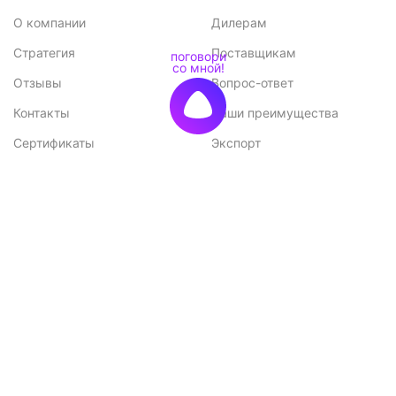
О компании
Дилерам
Стратегия
Поставщикам
Отзывы
Вопрос-ответ
Контакты
Наши преимущества
Сертификаты
Экспорт
Конкурентные
Возможные проблемы при
преимущества
монтаже и способы их
решения
Меню
Каталог
Каталог
Садовые домики
Доставка и оплата
Бани-бочки