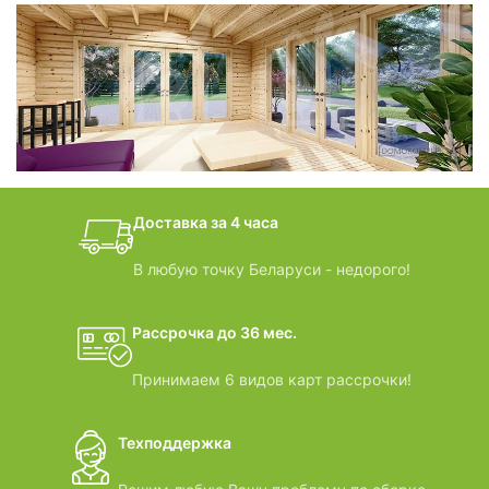
фотогалерея
БАНИ-БОЧКИ
дачные домики
Доставка за 4 часа
ВИДЕООБЗОРЫ
В любую точку Беларуси - недорого!
Рассрочка до 36 мес.
Принимаем 6 видов карт рассрочки!
Техподдержка