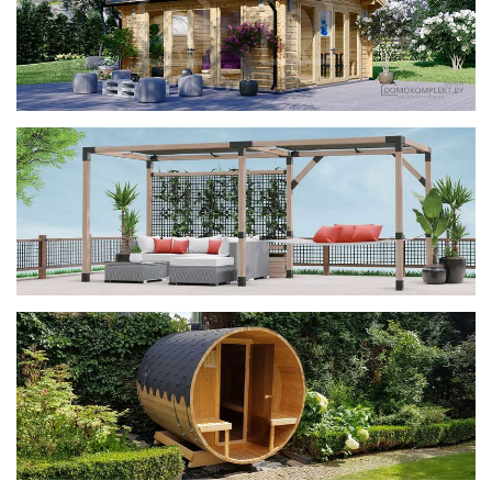
фотогалерея
ДОМИКИ
фотогалерея
Беседки CUBE