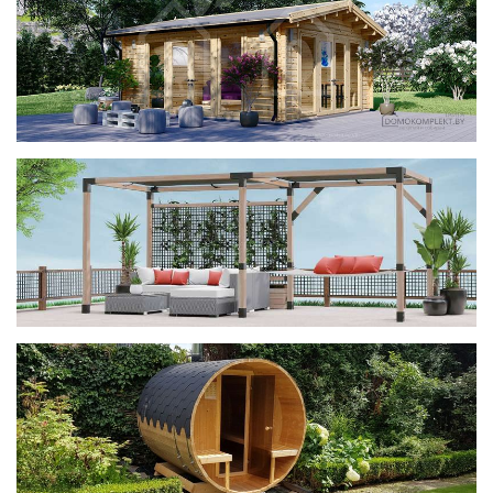
фотогалерея
ДОМИКИ
фотогалерея
Беседки CUBE