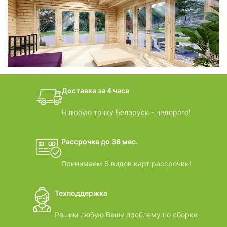
фотогалерея
БАНИ-БОЧКИ
дачные домики
Доставка за 4 часа
ВИДЕООБЗОРЫ
В любую точку Беларуси - недорого!
Рассрочка до 36 мес.
Принимаем 6 видов карт рассрочки!
Техподдержка
Решим любую Вашу проблему по сборке