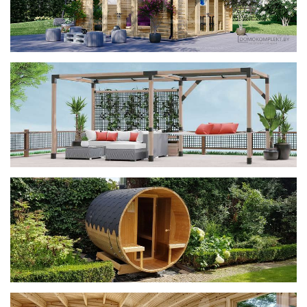
фотогалерея
ДОМИКИ
фотогалерея
Беседки CUBE