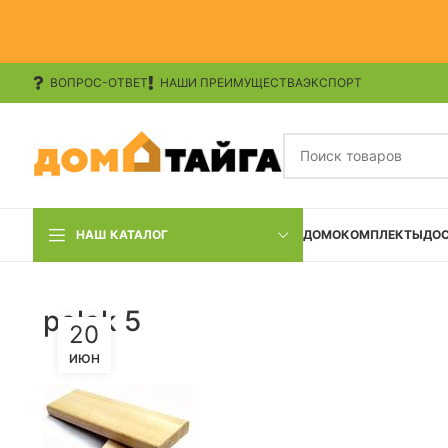
ВОПРОС-ОТВЕТ
НАШИ ПРЕИМУЩЕСТВА
ЭКСПОРТ
НАШ КАТАЛОГ
ДОМОКОМПЛЕКТЫ
ДО
polok 5
20
ИЮН