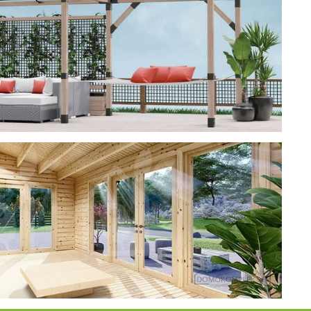
ерея
 CUBE