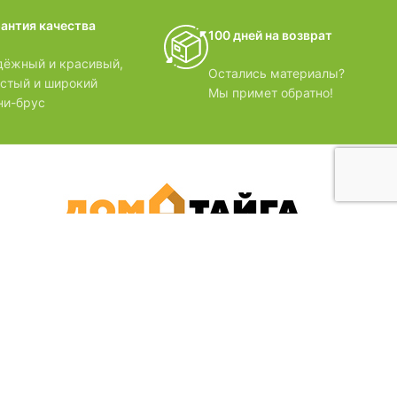
домики
рантия качества
100 дней на возврат
БЗОРЫ
дёжный и красивый,
Остались материалы?
лстый и широкий
Мы примет обратно!
ни-брус