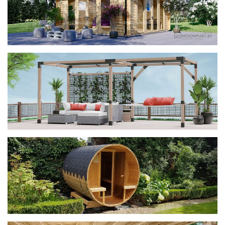
фотогалерея
ДОМИКИ
фотогалерея
Беседки CUBE