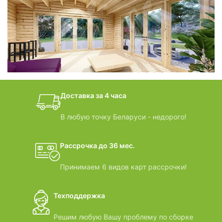
фотогалерея
БАНИ-БОЧКИ
дачные домики
Доставка за 4 часа
ВИДЕООБЗОРЫ
В любую точку Беларуси - недорого!
Рассрочка до 36 мес.
Принимаем 6 видов карт рассрочки!
Техподдержка
Решим любую Вашу проблему по сборке