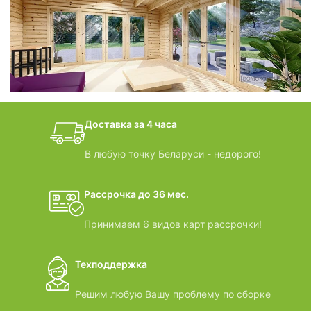
фотогалерея
БАНИ-БОЧКИ
дачные домики
Доставка за 4 часа
ВИДЕООБЗОРЫ
В любую точку Беларуси - недорого!
Рассрочка до 36 мес.
Принимаем 6 видов карт рассрочки!
Техподдержка
Решим любую Вашу проблему по сборке