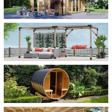
фотогалерея
ДОМИКИ
фотогалерея
Беседки CUBE