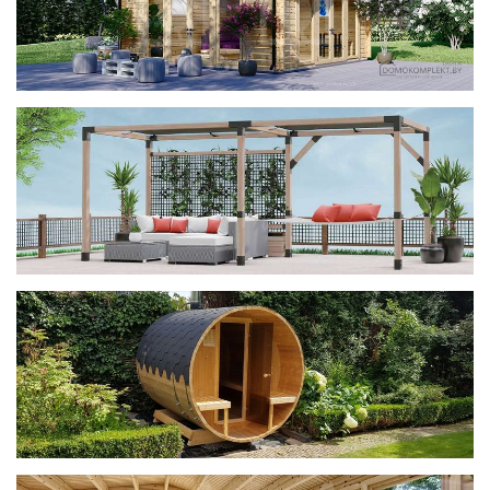
фотогалерея
ДОМИКИ
фотогалерея
Беседки CUBE