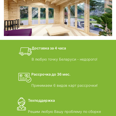
фотогалерея
БАНИ-БОЧКИ
дачные домики
Доставка за 4 часа
ВИДЕООБЗОРЫ
В любую точку Беларуси - недорого!
Рассрочка до 36 мес.
Принимаем 6 видов карт рассрочки!
Техподдержка
Решим любую Вашу проблему по сборке