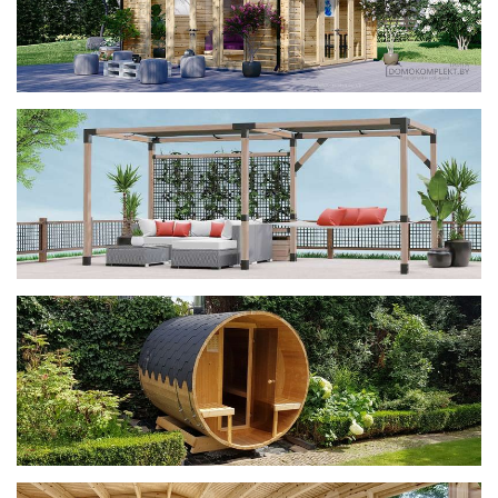
фотогалерея
ДОМИКИ
фотогалерея
Беседки CUBE