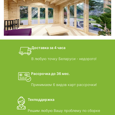
фотогалерея
БАНИ-БОЧКИ
дачные домики
Доставка за 4 часа
ВИДЕООБЗОРЫ
В любую точку Беларуси - недорого!
Рассрочка до 36 мес.
Принимаем 6 видов карт рассрочки!
Техподдержка
Решим любую Вашу проблему по сборке