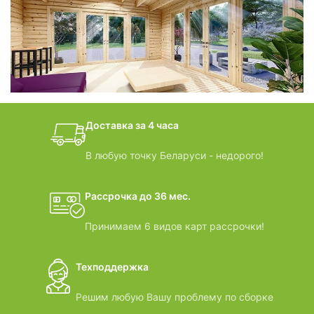
фотогалерея
БАНИ-БОЧКИ
дачные домики
Доставка за 4 часа
ВИДЕООБЗОРЫ
В любую точку Беларуси - недорого!
Рассрочка до 36 мес.
Принимаем 6 видов карт рассрочки!
Техподдержка
Решим любую Вашу проблему по сборке