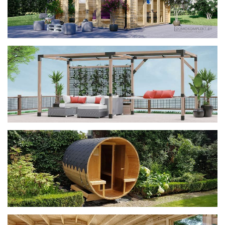
фотогалерея
ДОМИКИ
фотогалерея
Беседки CUBE