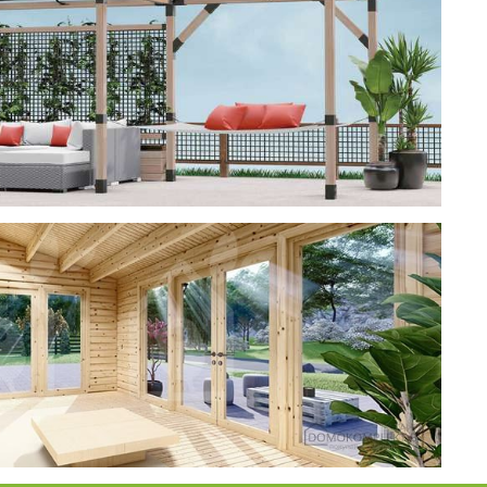
ерея
 CUBE