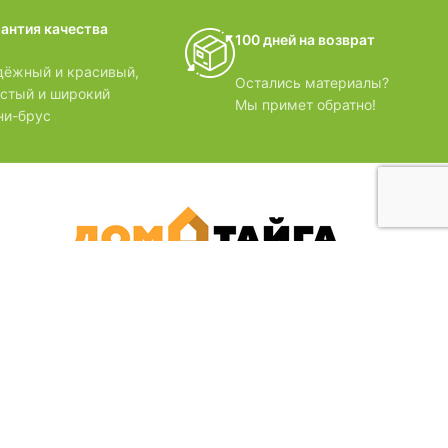
домики
рантия качества
100 дней на возврат
БЗОРЫ
дёжный и красивый,
Остались материалы?
лстый и широкий
Мы примет обратно!
ни-брус