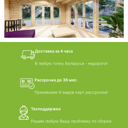
фотогалерея
БАНИ-БОЧКИ
дачные домики
Доставка за 4 часа
ВИДЕООБЗОРЫ
В любую точку Беларуси - недорого!
Рассрочка до 36 мес.
Принимаем 6 видов карт рассрочки!
Техподдержка
Решим любую Вашу проблему по сборке