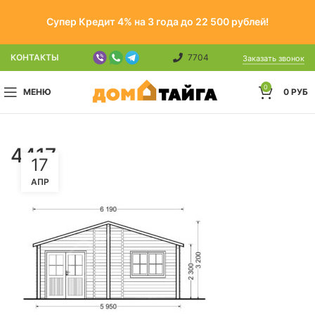
Супер Кредит 4% на 3 года до 22 500 рублей!
КОНТАКТЫ
7704
Заказать звонок
0
МЕНЮ
0
РУБ
4417
17
АПР