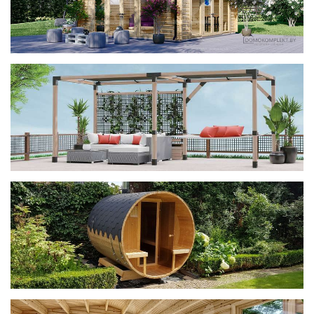
фотогалерея
ДОМИКИ
фотогалерея
Беседки CUBE