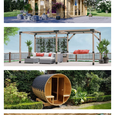
фотогалерея
ДОМИКИ
фотогалерея
Беседки CUBE