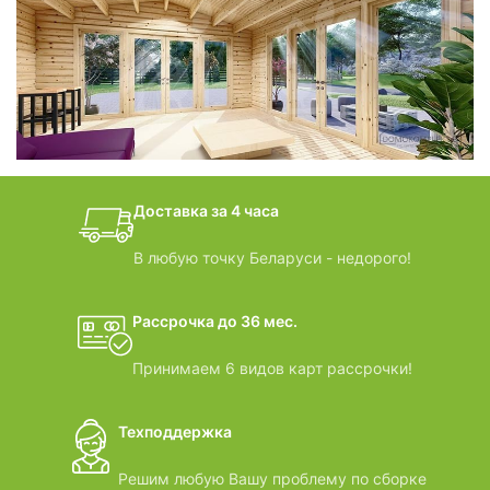
фотогалерея
БАНИ-БОЧКИ
дачные домики
Доставка за 4 часа
ВИДЕООБЗОРЫ
В любую точку Беларуси - недорого!
Рассрочка до 36 мес.
Принимаем 6 видов карт рассрочки!
Техподдержка
Решим любую Вашу проблему по сборке