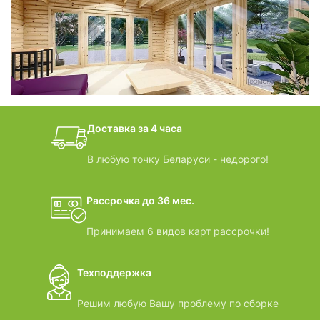
фотогалерея
БАНИ-БОЧКИ
дачные домики
Доставка за 4 часа
ВИДЕООБЗОРЫ
В любую точку Беларуси - недорого!
Рассрочка до 36 мес.
Принимаем 6 видов карт рассрочки!
Техподдержка
Решим любую Вашу проблему по сборке