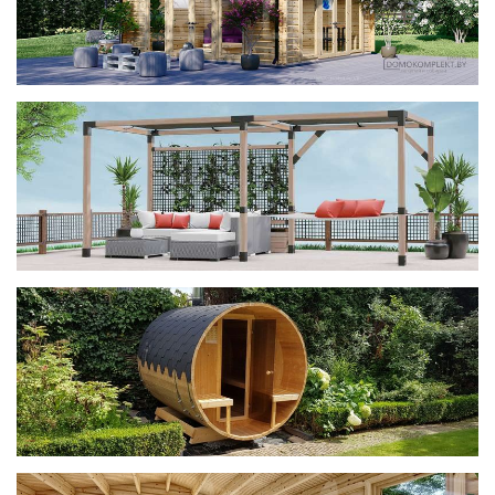
фотогалерея
ДОМИКИ
фотогалерея
Беседки CUBE