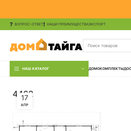
ВОПРОС-ОТВЕТ
НАШИ ПРЕИМУЩЕСТВА
ЭКСПОРТ
НАШ КАТАЛОГ
ДОМОКОМПЛЕКТЫ
ДО
4462
17
АПР