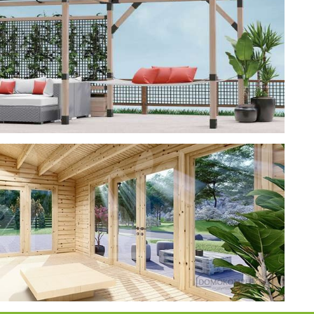
ерея
 CUBE