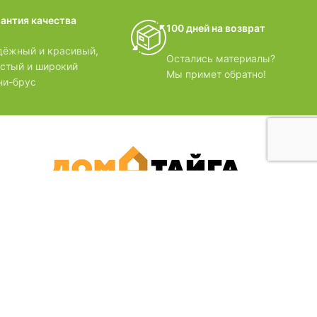
домики
рантия качества
100 дней на возврат
БЗОРЫ
дёжный и красивый,
Остались материалы?
лстый и широкий
Мы примет обратно!
ни-брус