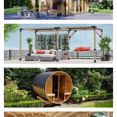
фотогалерея
ДОМИКИ
фотогалерея
Беседки CUBE