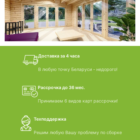
фотогалерея
БАНИ-БОЧКИ
дачные домики
Доставка за 4 часа
ВИДЕООБЗОРЫ
В любую точку Беларуси - недорого!
Рассрочка до 36 мес.
Принимаем 6 видов карт рассрочки!
Техподдержка
Решим любую Вашу проблему по сборке