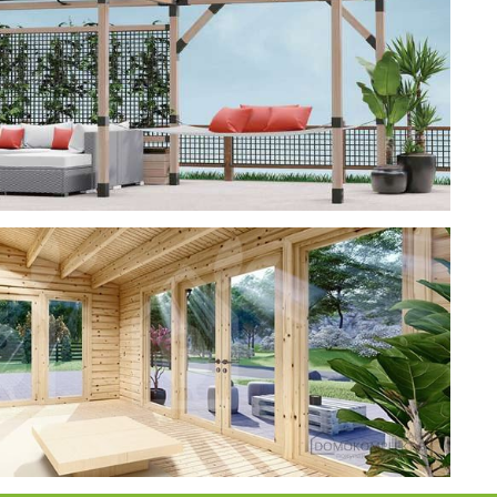
ерея
 CUBE