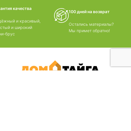
домики
рантия качества
100 дней на возврат
БЗОРЫ
дёжный и красивый,
Остались материалы?
лстый и широкий
Мы примет обратно!
ни-брус