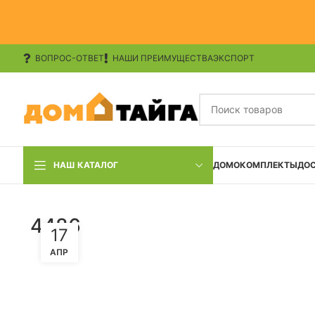
ВОПРОС-ОТВЕТ
НАШИ ПРЕИМУЩЕСТВА
ЭКСПОРТ
НАШ КАТАЛОГ
ДОМОКОМПЛЕКТЫ
ДО
4486
17
АПР