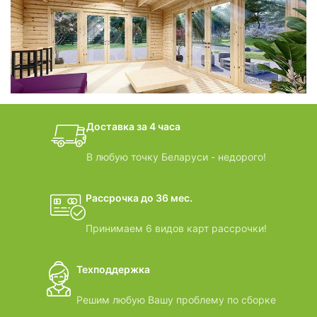
фотогалерея
БАНИ-БОЧКИ
дачные домики
Доставка за 4 часа
ВИДЕООБЗОРЫ
В любую точку Беларуси - недорого!
Рассрочка до 36 мес.
Принимаем 6 видов карт рассрочки!
Техподдержка
Решим любую Вашу проблему по сборке