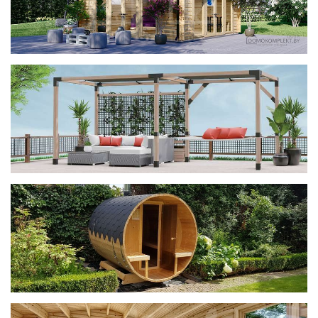
фотогалерея
ДОМИКИ
фотогалерея
Беседки CUBE