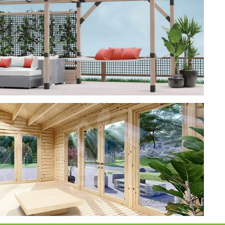
ерея
 CUBE