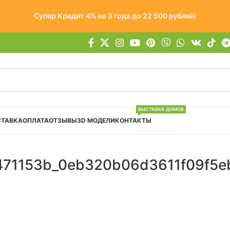
Супер Кредит 4% на 3 года до 22 500 рублей!
ВЫСТАВКА ДОМОВ
СТАВКА
ОПЛАТА
ОТЗЫВЫ
3D МОДЕЛИ
КОНТАКТЫ
471153b_0eb320b06d3611f09f5e