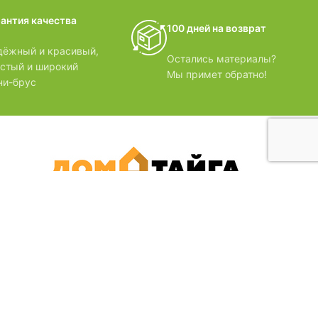
домики
рантия качества
100 дней на возврат
БЗОРЫ
дёжный и красивый,
Остались материалы?
лстый и широкий
Мы примет обратно!
ни-брус