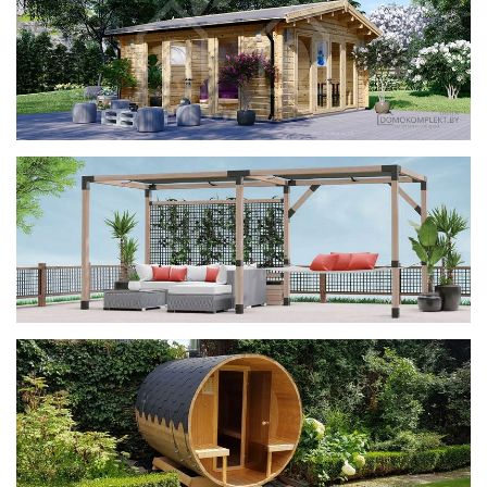
фотогалерея
ДОМИКИ
фотогалерея
Беседки CUBE