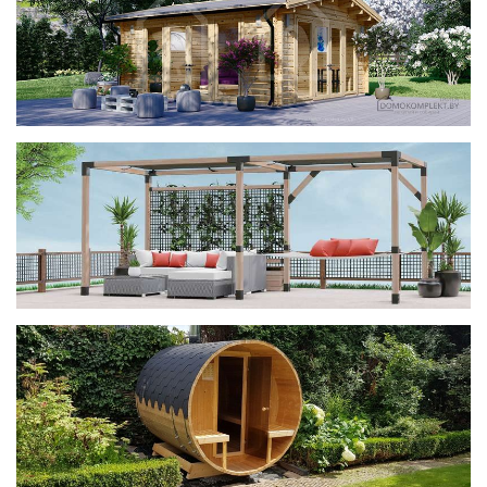
фотогалерея
ДОМИКИ
фотогалерея
Беседки CUBE