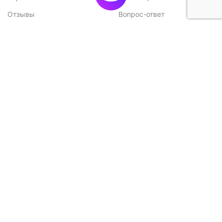
Отзывы
Вопрос-ответ
Контакты
Наши преимущества
Сертификаты
Экспорт
Конкурентные
Возможные проблемы при
преимущества
монтаже и способы их
решения
Меню
Каталог
Каталог
Садовые домики
Доставка и оплата
Бани-бочки
Акции
Баньки
Контакты
Бытовки и хозблоки