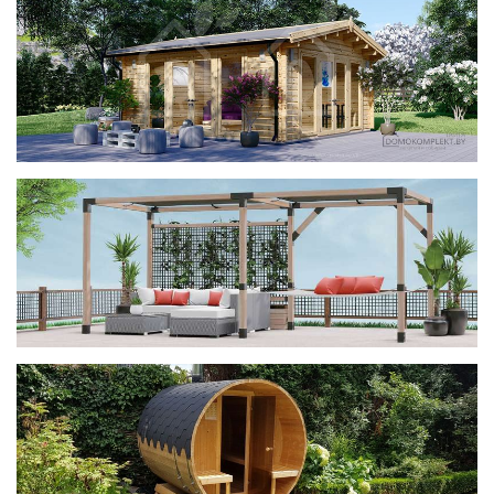
фотогалерея
ДОМИКИ
фотогалерея
Беседки CUBE