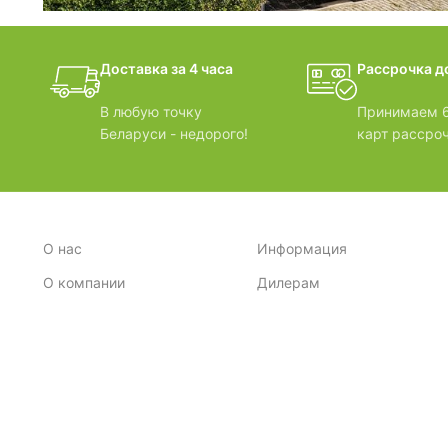
фотогалерея
Доставка за 4 часа
Рассрочка до
БАНИ-БОЧКИ
В любую точку
Принимаем 6
Беларуси - недорого!
карт рассроч
О нас
Информация
О компании
Дилерам
Стратегия
Поставщикам
Отзывы
Вопрос-ответ
Контакты
Наши преимущества
Сертификаты
Экспорт