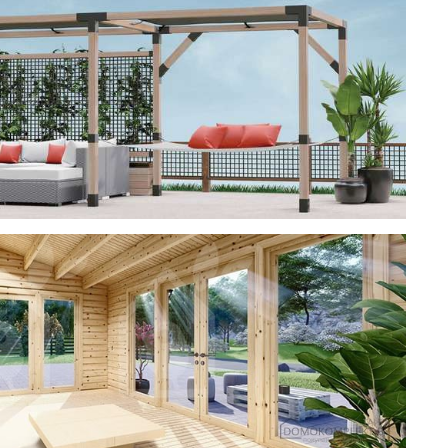
ерея
 CUBE