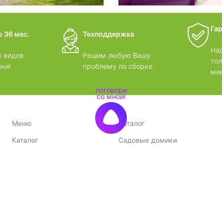
дачные 
Га
 36 мес.
Техподдержка
ВИДЕОО
На
 видов
Решим любую Вашу
то
ки!
проблему по сборке
ми
Меню
Каталог
Каталог
Садовые домики
Доставка и оплата
Бани-бочки
Акции
Баньки
Контакты
Бытовки и хозблоки
Договор оферты
Беседки