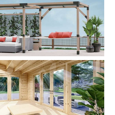
ерея
 CUBE