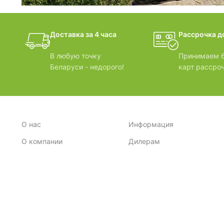
фотогалерея
Доставка за 4 часа
Рассрочка до
БАНИ-БОЧКИ
В любую точку
Принимаем 6
Беларуси - недорого!
карт рассроч
О нас
Информация
О компании
Дилерам
Стратегия
Поставщикам
Отзывы
Вопрос-ответ
Контакты
Наши преимущества
Сертификаты
Экспорт