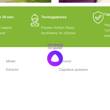
дачные 
Га
 36 мес.
Техподдержка
ВИДЕОО
На
 видов
Решим любую Вашу
то
ки!
проблему по сборке
ми
Меню
Каталог
Каталог
Садовые домики
Доставка и оплата
Бани-бочки
Акции
Баньки
Контакты
Бытовки и хозблоки
Договор оферты
Беседки