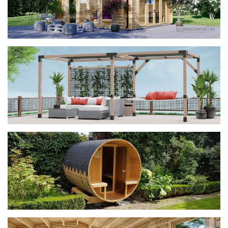
фотогалерея
ДОМИКИ
фотогалерея
Беседки CUBE