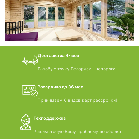
фотогалерея
БАНИ-БОЧКИ
дачные домики
Доставка за 4 часа
ВИДЕООБЗОРЫ
В любую точку Беларуси - недорого!
Рассрочка до 36 мес.
Принимаем 6 видов карт рассрочки!
Техподдержка
Решим любую Вашу проблему по сборке