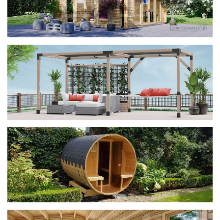
фотогалерея
ДОМИКИ
фотогалерея
Беседки CUBE