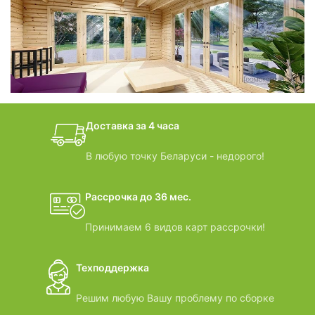
фотогалерея
БАНИ-БОЧКИ
дачные домики
Доставка за 4 часа
ВИДЕООБЗОРЫ
В любую точку Беларуси - недорого!
Рассрочка до 36 мес.
Принимаем 6 видов карт рассрочки!
Техподдержка
Решим любую Вашу проблему по сборке