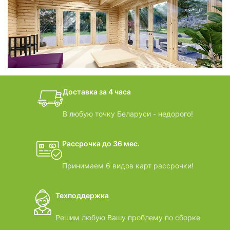
фотогалерея
БАНИ-БОЧКИ
дачные домики
Доставка за 4 часа
ВИДЕООБЗОРЫ
В любую точку Беларуси - недорого!
Рассрочка до 36 мес.
Принимаем 6 видов карт рассрочки!
Техподдержка
Решим любую Вашу проблему по сборке