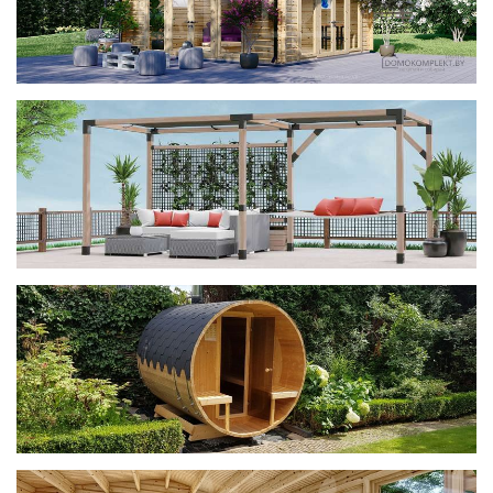
фотогалерея
ДОМИКИ
фотогалерея
Беседки CUBE