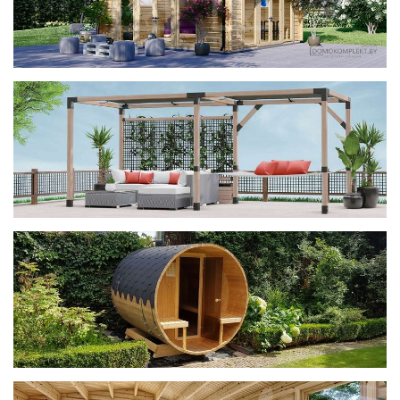
фотогалерея
ДОМИКИ
фотогалерея
Беседки CUBE