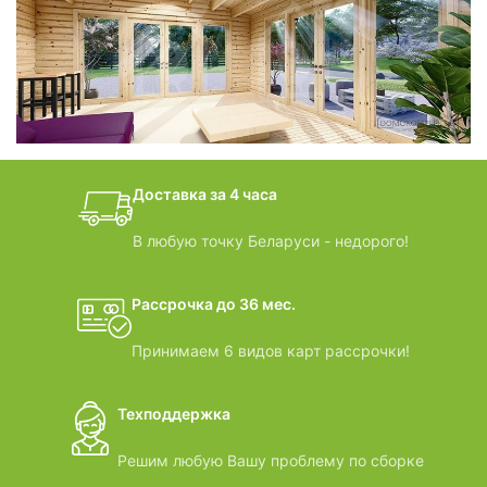
фотогалерея
БАНИ-БОЧКИ
дачные домики
Доставка за 4 часа
ВИДЕООБЗОРЫ
В любую точку Беларуси - недорого!
Рассрочка до 36 мес.
Принимаем 6 видов карт рассрочки!
Техподдержка
Решим любую Вашу проблему по сборке